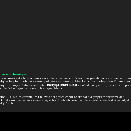
yer vos chroniques
connaissez cet album ou vous venez de le découvrir ? Faites nous part de votre chronique ... Les
iques les plus pertinentes seront publiées sur i-muzzik. Merci de votre participation.Envoyer vot
harry@i-muzzik.net
ique à Harry à l'adresse suivante :
en n'oubliant pas de préciser votre pse
om de l'album que vous avez chroniqué. Merci.
tion : Toutes les chroniques i-muzzik.net présentes sur ce site sont la propriété exclusive de i-
k.net ainsi que de leurs auteurs respectifs. Toute utilisation en dehors de ce site doit faire l'objet 
d préalable.