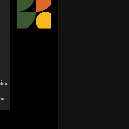
re
udo et
d'un