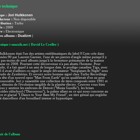
e technique
Jori Hulkkonen
upe :
ucteur :
Non disponible
ribution :
Turbo
e :
2009
e :
Electronique
Dualizm
es albums :
|
nique i-muzzik.net
( David Le Croller )
Hulkkonen était l'un des artistes emblématiques du label F.Com crée dans
nnées 90 par Laurent Garnier, l'une de ses pierres d'angle même puisqu'il y
 pas moins de neuf albums jusqu'à la fermeture prématurée de la maison
aise en 2008. Pourtant cette déconvenue n'a pas abattu l'homme. Pour
dir, il a fait appel à un ami de longue date, le prodige canadien Tiga, avec
l il avait d'ailleurs co-signé le single dévastateur "Sunglasses At Night" sous
eudo de Zynthérius. Et revoici notre homme signé chez Turbo Recordings
la tête d'un nouvel opus "Man From Earth" qu'on qualifierait d'on ne peut
honorable. Jori y rassemble une collection de titres composés entre 1991 et
 témoins de l'évolution tangible de la planète électro. Couvrez vous bien
ous y sentirez les embruns de Detroit ("Musta Gunilla"), les brises
oïdes oldschool ("Discourous"), la palme allant en ce qui nous concerne au
e et glacial "I Dance to Your Bass My Friend", un titre génial qui englobe
it dancefloor d'un brouillard intense et hypnotique.
it de l'album