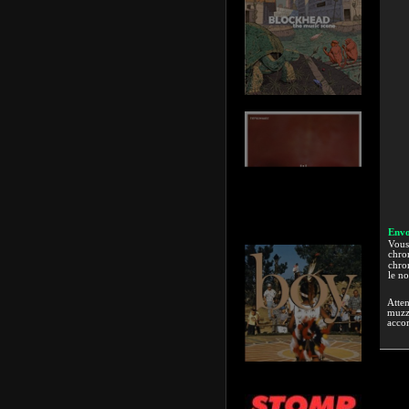
Envo
Vous 
chron
chron
le n
Atten
muzzi
accor