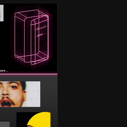
ues...