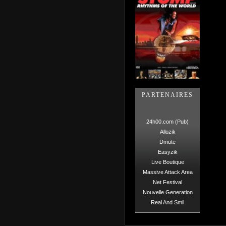
PARTENAIRES
24h00.com (Pub)
Allozik
Dmute
Easyzik
Live Boutique
Massive Attack Area
Net Festival
Nouvelle Generation
Real And Smil