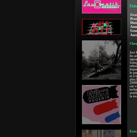
Fich
Gro
Prod
Dist
Anné
Genr
Autr
Chro
Jori 
les a
signa
franç
rebon
leque
le ps
et à 
plus 
2008,
car v
techn
sombr
la nu
Extra