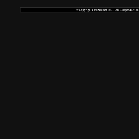
© Copyright I-muzzik.net 2001-2011. Reproduction tot