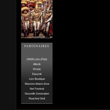
PARTENAIRES
24h00.com (Pub)
Allozik
Dmute
Easyzik
Live Boutique
Massive Attack Area
Net Festival
Nouvelle Generation
Real And Smil