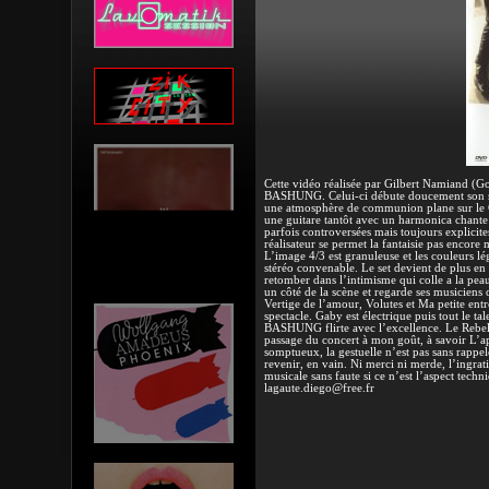
Cette vidéo réalisée par Gilbert Namiand (G
BASHUNG. Celui-ci débute doucement son spe
une atmosphère de communion plane sur le Ch
une guitare tantôt avec un harmonica chante 
parfois controversées mais toujours explicite
réalisateur se permet la fantaisie pas encore
L’image 4/3 est granuleuse et les couleurs l
stéréo convenable. Le set devient de plus en
retomber dans l’intimisme qui colle a la peau
un côté de la scène et regarde ses musiciens œ
Vertige de l’amour, Volutes et Ma petite entr
spectacle. Gaby est électrique puis tout le ta
BASHUNG flirte avec l’excellence. Le Rebel 
passage du concert à mon goût, à savoir L’api
somptueux, la gestuelle n’est pas sans rappe
revenir, en vain. Ni merci ni merde, l’ingra
musicale sans faute si ce n’est l’aspect tec
lagaute.diego@free.fr